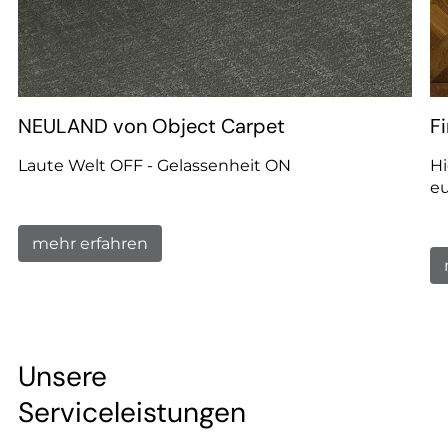
--
NEULAND von Object Carpet
F
--
Laute Welt OFF - Gelassenheit ON
Hi
eu
mehr erfahren
Unsere
Serviceleistungen