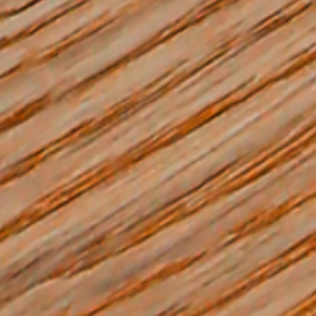
--
--