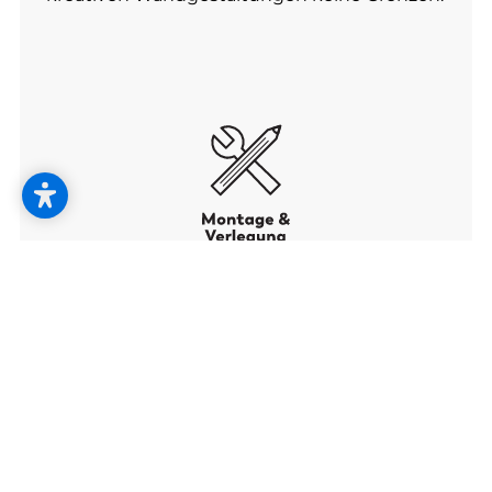
Damit Sie lange eine Freude haben.
Vom neu verlegten Boden bis zum
fachgerecht montierten Sonnenschutz:
Richtig gut und schön ist nur, was auch
langlebig ist.