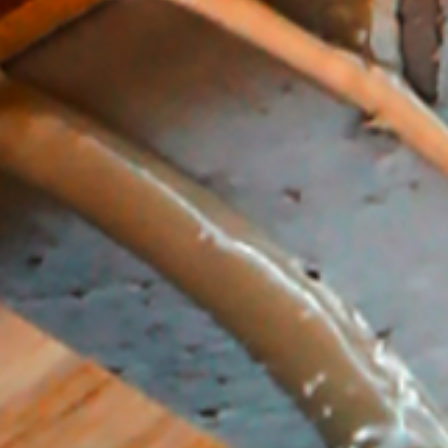
--
--