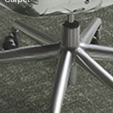
--
--