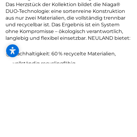
--
Das Herzstück der Kollektion bildet die Niaga®
DUO-Technologie: eine sortenreine Konstruktion
aus nur zwei Materialien, die vollständig trennbar
und recycelbar ist. Das Ergebnis ist ein System
ohne Kompromisse – ökologisch verantwortlich,
langlebig und flexibel einsetzbar. NEULAND bietet:
--
Nachhaltigkeit: 60 % recycelte Materialien,
vollständig recyclingfähig
Langlebigkeit: hohe Strapazierfähigkeit für
anspruchsvolle Objektbereiche
Akustik: exzellente Eigenschaften für spürbare
Ruhe
Designfreiheit: modulare Fliesen und Planken in
vier frei kombinierbaren Designs