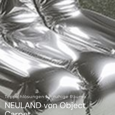
--
Teppichlösungen für ruhige Räume
NEULAND von Object
Carpet