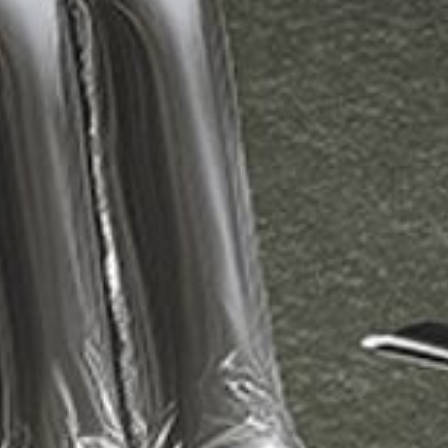
--
--