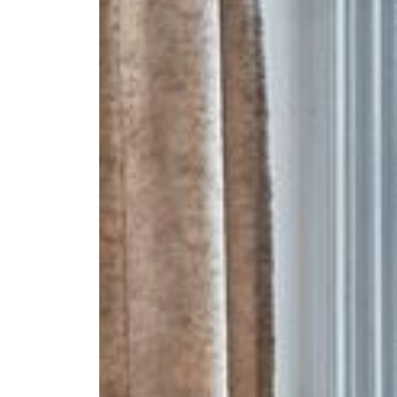
--
--