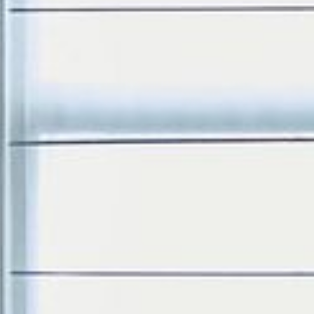
---
---