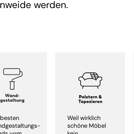
nweide werden.
 besten
Weil wirklich
dgestaltungs-
schöne Möbel
nds vom
kein