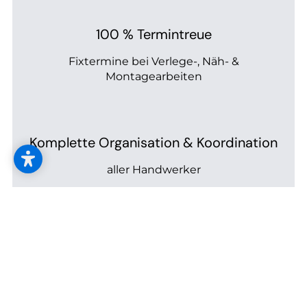
--
100 % Termintreue
Fixtermine bei Verlege-, Näh- &
Montagearbeiten
--
Komplette Organisation & Koordination
aller Handwerker
Verlässliche Fixpreise
exakte Preisauskunft noch vor Arbeitsbeginn
sowie rasche Benachrichtigung, falls sich im
Ausnahmefall noch etwas ändern sollte