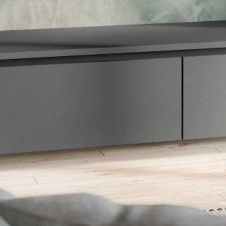
--
--