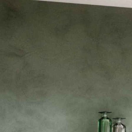
--
--