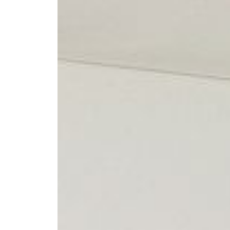
--
--