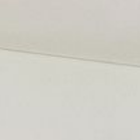
---
---