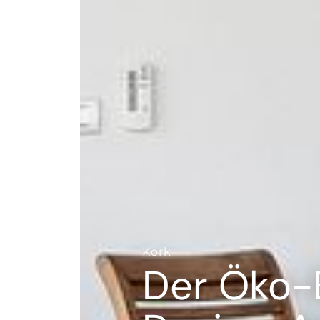
--
Kork
Der Öko-