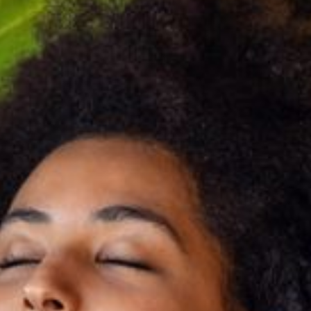
--
--