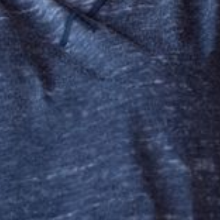
--
--