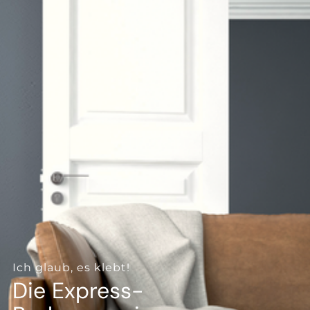
--
--
Ich glaub, es klebt!
Die Express-