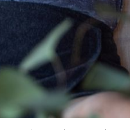
--
--