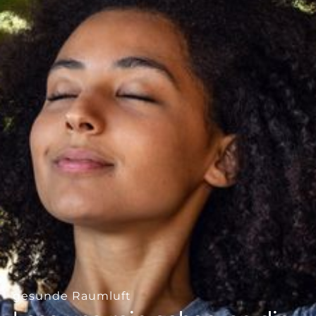
--
--
gesunde Raumluft